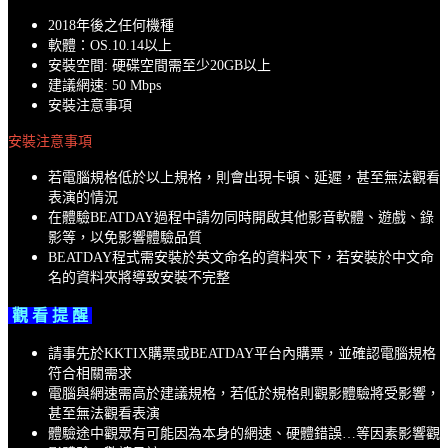
2018年後之任何機種
軟體：OS.10.14以上
安裝空間: 硬碟空間需至少20GB以上
建議網速: 50 Mbps
安裝注意事項
安裝注意事項
若電腦規格低於以上規格，則會出現卡頓、延遲，甚至無法觀看
表演的情況
在體驗BEATDAY過程中請勿同時開啟其他影音軟體、遊戲、錄
影等，以免影響體驗品質
BEATDAY程式需安裝於英文命名的資料夾下，若安裝於中文命
名的資料夾將導致安裝不完整
觀 看 提 醒
請事先於KKTIX購票或BEATDAY平台內購票，並確認電腦規格
符合相關需求
電腦與網速需高於建議規格，若低於規格則觀影體驗將受影響，
甚至無法觀看表演
體驗途中觀眾有可能因為本身的網速、硬體錯誤…等因素影響觀