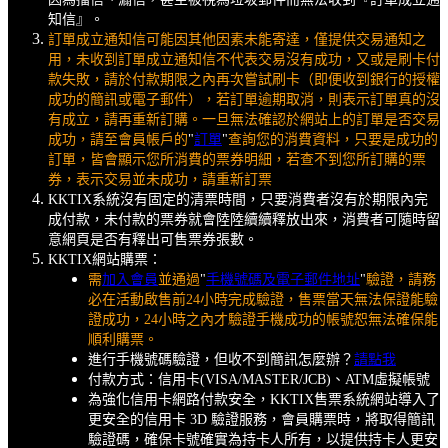
知信』。
訂單成立通知信可能因其他因素未能寄達，僅提供交易通知之
用，未收到訂單成立通知信不代表交易沒有成功，又或是刷卡付
款失敗，請於付款期限之內再次嘗試刷卡（即便收到銀行的授權
成功的簡訊或電子郵件），若訂單逾期取消，則表示訂單真的沒
有成立，請再重新訂購。一旦無法確認於網站上的訂單是否交易
成功，請至會員帳戶的
"
訂單
"
查詢您的消費資料，只要是成功的
訂單，皆會顯示您所消費的票券明細，若查不到您所訂購的票
券，表示交易並未成功，請重新訂票
KKTIX系統沒有固定的清票時間，只要消費者沒有於期限內完
成付款，未付款的票券就會陸陸續續釋放出來，消費者可隨時留
意網頁是否有釋出可售票券張數。
KKTIX網站購票：
需
加入會員
並通過
"
手機號碼及電子郵件地址
"
驗證，請務
必在活動啟售前24小時完成驗證，售票當天無法保證能驗
證成功，24小時之內才驗證手機成功的帳號恕無法確保能
順利購票。
進行手機號碼驗證，但收不到簡訊怎麼辦？
請點我
付款方式：信用卡(VISA/MASTER/JCB)、ATM虛擬帳號
為強化信用卡網路付款安全，KKTIX售票系統網站導入了
更安全的信用卡 3D 驗證服務，會員購票時，將取得簡訊
驗證碼，確保卡號確實為持卡人所有，以提供持卡人更安