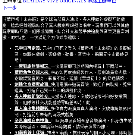
主辦單位
BEATDAY VIVE ORIGINALS
聯絡主辦單位
下一步
《華燈初上未來版》是全球首部真人演出、多人連線的虛擬互動戲
劇，這款連線體驗結合了真人戲劇與虛擬演唱會。玩家們可以與其他
玩家即時互動、組隊或闖關，結合社交和競爭使追劇與音樂更豐富刺
激。8大特色，一次滿足全方位娛樂體驗：
元宇宙再定義:
元宇宙已死？登入《華燈初上未來版》的虛擬城
區，你將在戲劇、類遊戲、動畫、音樂中，揭開元宇宙最終見
證！
一票到底無限暢玩:
一次購票即可於期間內暢玩上下兩部曲。
華燈角色穿越未來:
林心如再度擔綱製作人，原劇演員修杰楷、
謝瓊煖驚喜現身，彩蛋不斷，延續《華燈初上》的條通情懷。
創造化身探索故事:
使用電腦來遊玩冒險，歡迎自由裝扮、蒐集
道具，打造自己獨一無二的虛擬化身，
多人連線組隊社交:
支援多人連線，突破地域限制和好友揪團上
線，組隊等社交功能體驗零時差即時互動。
真人演出集體觀影:
多位實力派演員真人演出，突破傳統觀影限
制，打造前所未有的沉浸式戲劇。
全息演唱自由視角:
Julia 吳卓源首場全息音樂演出，化身仿生歌
姬降臨城區，360度無死角觀看，精采表演零距離。
AI萌寵線上伴遊:
推出AI萌寵，擔任玩家的個人小助理，即時協