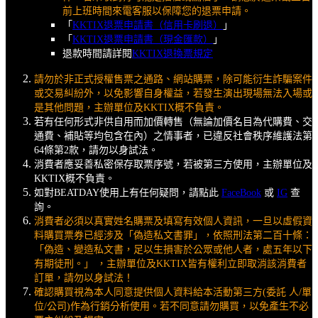
前上班時間來電客服以保障您的退票申請。
「
KKTIX退票申請書（信用卡刷退）
」
「
KKTIX退票申請書（現金匯款）
」
退款時間請詳閱
KKTIX退換票規定
請勿於非正式授權售票之通路、網站購票，除可能衍生詐騙案件
或交易糾紛外，以免影響自身權益，若發生演出現場無法入場或
是其他問題，主辦單位及KKTIX概不負責。
若有任何形式非供自用而加價轉售（無論加價名目為代購費、交
通費、補貼等均包含在內）之情事者，已違反社會秩序維護法第
64條第2款，請勿以身試法。
消費者應妥善私密保存取票序號，若被第三方使用，主辦單位及
KKTIX概不負責。
如對BEATDAY使用上有任何疑問，請點此
FaceBook
或
IG
查
詢。
消費者必須以真實姓名購票及填寫有效個人資訊，一旦以虛假資
料購買票券已經涉及「偽造私文書罪」，依照刑法第二百十條：
「偽造、變造私文書，足以生損害於公眾或他人者，處五年以下
有期徒刑。」 ，主辦單位及KKTIX皆有權利立即取消該消費者
訂單，請勿以身試法！
確認購買視為本人同意提供個人資料給本活動第三方(委託 人/單
位/公司)作為行銷分析使用。若不同意請勿購買，以免產生不必