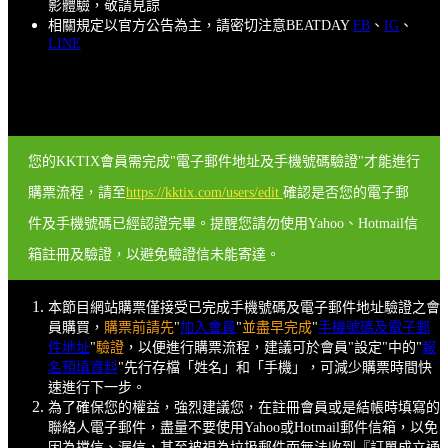
影體驗，敬請見諒
相關規定以官方公告為主，請密切注意BEATDAY
FB
、
IG
、
LINE
您的KKTIX會員需完成"電子郵件地址及手機號碼驗證"才能進行
購票流程，請至
https://kktix.com/users/edit
確認是否您的電子郵
件及手機號碼已經認證完畢。提醒您請勿使用Yahoo、Hotmail信
箱註冊及驗證，以避免驗證信未能寄達。
本節目網站購票僅接受已完成手機號碼及電子郵件地址驗證之會
員購買，
購票前請先
"
加入會員
"
並盡早完成
"
手機號碼及電子郵
件地址
"
驗證
，以便進行購票流程，建議可於會員"設定"中的"
報
名預填資料
"先行存檔「姓名」和「手機」，可減少購票時間快
速進行下一步。
為了確保您的權益，強烈建議您，在註冊會員或是結帳時填寫的
聯絡人電子郵件，盡量不要使用Yahoo或Hotmail郵件信箱，以免
因為擋信、漏信，甚至被視為垃圾郵件而無法收到『訂單成立通