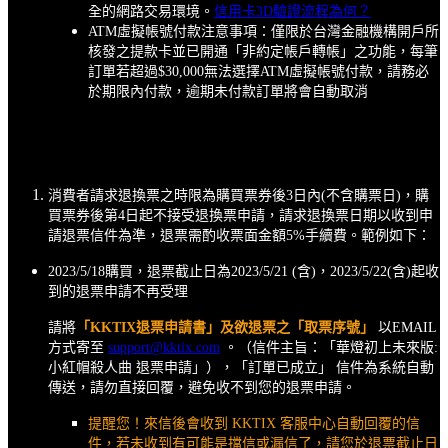
全的網路交易環境。
信用卡3D驗證流程為何？
ATM虛擬帳號付款注意事項：僅限於台灣金融機構開戶所
核發之提款卡並已開通「非約定帳戶轉帳」之功能，每筆
訂單若超過$30,000無法選擇ATM虛擬帳號付款，請務必
於期限內付款，逾期未付款訂單將會自動取消
消費者請求退換票之時限為購買票券後3日內(不含購票日)，購
買票券後第4日起不接受退換票申請，請求退換票日期以收到申
請退票信件為準，退票需酌收票面金額5%手續費。範例如下：
2023/5/18購買，退票截止日為2023/5/21 (含)，2023/5/22(含)起收
到的退票申請不再受理
請將
「KKTIX退票申請書」及欲退票之「取票序號」
以EMAIL
方式寄至
support@kktix.com
。（信件主旨：「華燈初上未來版:
小紅帽殺人曲 退票申請」），「訂單已成立」 信件為系統自動
傳送，請勿直接回覆，避免收不到您的退票申請。
提醒您！來信後會收到 KKTIX 客服中心自動回覆的信
件，若未收到有可能是擋信或漏信了，請您於退票截止日