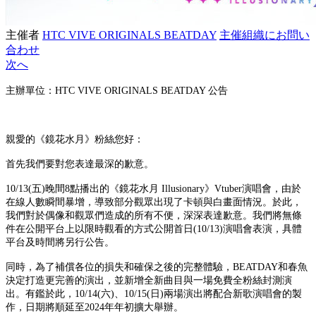
主催者
HTC VIVE ORIGINALS BEATDAY
主催組織にお問い
合わせ
次へ
主辦單位：HTC VIVE ORIGINALS BEATDAY 公告
親愛的《鏡花水月》粉絲您好：
首先我們要對您表達最深的歉意。
10/13(五)晚間8點播出的《鏡花水月 Illusionary》Vtuber演唱會，由於
在線人數瞬間暴增，導致部分觀眾出現了卡頓與白畫面情況。於此，
我們對於偶像和觀眾們造成的所有不便，深深表達歉意。我們將無條
件在公開平台上以限時觀看的方式公開首日(10/13)演唱會表演，具體
平台及時間將另行公告。
同時，為了補償各位的損失和確保之後的完整體驗，BEATDAY和春魚
決定打造更完善的演出，並新增全新曲目與一場免費全粉絲封測演
出。有鑑於此，10/14(六)、10/15(日)兩場演出將配合新歌演唱會的製
作，日期將順延至2024年年初擴大舉辦。