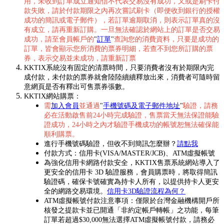
用，未收到訂單成立通知信不代表交易沒有成功，又或是刷卡付
款失敗，請於付款期限之內再次嘗試刷卡（即便收到銀行的授權
成功的簡訊或電子郵件），若訂單逾期取消，則表示訂單真的沒
有成立，請再重新訂購。一旦無法確認於網站上的訂單是否交易
成功，請至會員帳戶的
"
訂單
"
查詢您的消費資料，只要是成功的
訂單，皆會顯示您所消費的票券明細，若查不到您所訂購的票
券，表示交易並未成功，請重新訂票
KKTIX系統沒有固定的清票時間，只要消費者沒有於期限內完
成付款，未付款的票券就會陸陸續續釋放出來，消費者可隨時留
意網頁是否有釋出可售票券張數。
KKTIX網站購票：
需
加入會員
並通過
"
手機號碼及電子郵件地址
"
驗證，請務
必在活動啟售前24小時完成驗證，售票當天無法保證能驗
證成功，24小時之內才驗證手機成功的帳號恕無法確保能
順利購票。
進行手機號碼驗證，但收不到簡訊怎麼辦？
請點我
付款方式：信用卡(VISA/MASTER/JCB)、ATM虛擬帳號
為強化信用卡網路付款安全，KKTIX售票系統網站導入了
更安全的信用卡 3D 驗證服務，會員購票時，將取得簡訊
驗證碼，確保卡號確實為持卡人所有，以提供持卡人更安
全的網路交易環境。
信用卡3D驗證流程為何？
ATM虛擬帳號付款注意事項：僅限於台灣金融機構開戶所
核發之提款卡並已開通「非約定帳戶轉帳」之功能，每筆
訂單若超過$30,000無法選擇ATM虛擬帳號付款，請務必