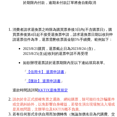
於期限內付款，逾期未付款訂單將會自動取消
消費者請求退換票之時限為購買票券後3日內(不含購票日)，購
買票券後第4日起不接受退換票申請，請求退換票日期以收到申
請退票信件為準，退票需酌收票面金額5%手續費。範例如下：
2023/8/21購買，退票截止日為2023/8/24 (含)，
2023/8/25(含)起收到的退票申請不再受理
如欲辦理退票請於退票期限內至以下連結填寫表單。
「
【信用卡】 退票申請書
」
「
【匯款】 退票申請書
」
退款時間請詳閱
KKTIX退換票規定
請勿於非正式授權售票之通路、網站購票，除可能衍生詐騙案件
或交易糾紛外，以免影響自身權益，若發生演出現場無法入場或
是其他問題，主辦單位及KKTIX概不負責。
若有任何形式非供自用而加價轉售（無論加價名目為代購費、交