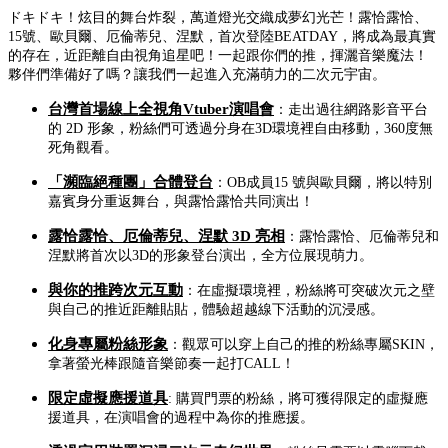
ドキドキ！炫目的舞台炸裂，萬道燈光交織成夢幻光芒！露恰露恰、
15號、歐貝爾、厄倫蒂兒、涅默，首次登陸BEATDAY，將成為最真實
的存在，近距離自由視角追星吧！一起跟你們的推，揮灑音樂魔法！
夥伴們準備好了嗎？讓我們一起進入充滿萌力的二次元宇宙。​
台灣首場線上全視角Vtuber演唱會
：走出過往網路影音平台
的 2D 形象，粉絲們可透過分身在3D環境裡自由移動，360度無
死角觀看。
「瀕臨絕種團」合體登台
：OB成員15 號與歐貝爾，將以特別
嘉賓身分重返舞台，與露恰露恰共同演出！
露恰露恰、厄倫蒂兒、涅默 3D 亮相
：露恰露恰、厄倫蒂兒和
涅默將首次以3D的形象登台演出，全方位展現萌力。
與你的推跨次元互動
：在虛擬環境裡，粉絲將可突破次元之壁
與自己的推近距離貼貼，體驗超越線下活動的沉浸感。
化身專屬粉絲形象
：觀眾可以穿上自己的推的粉絲專屬SKIN，
拿著螢光棒跟隨音樂節奏一起打CALL！
限定虛擬應援道具
: 購買門票的粉絲，將可獲得限定的虛擬應
援道具，在演唱會的過程中為你的推應援。