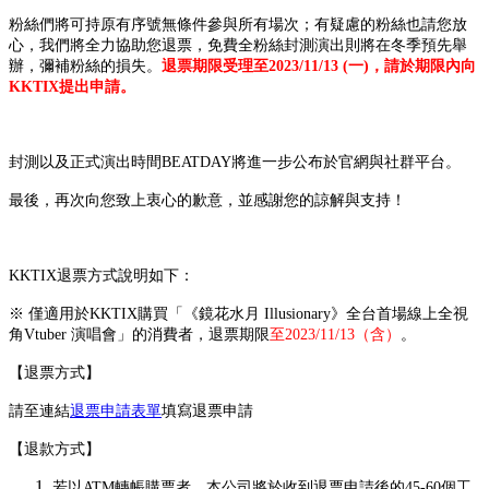
粉絲們將可持原有序號無條件參與所有場次；有疑慮的粉絲也請您放
心，我們將全力協助您退票，免費全粉絲封測演出則將在冬季預先舉
辦，彌補粉絲的損失。
退票期限受理至2023/11/13 (一)，請於期限內向
KKTIX提出申請。
封測以及正式演出時間BEATDAY將進一步公布於官網與社群平台。
最後，再次向您致上衷心的歉意，並感謝您的諒解與支持！
KKTIX退票方式說明如下：
※ 僅適用於KKTIX購買「《鏡花水月 Illusionary》全台首場線上全視
角Vtuber 演唱會」的消費者，退票期限
至2023/11/13（含）
。
【退票方式】
請至連結
退票申請表單
填寫退票申請
【退款方式】
若以ATM轉帳購票者，本公司將於收到退票申請後的45-60個工