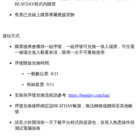
BEATDAY程式內購買
售票已含線上購票專屬應援背飾
遊玩方式:
購票後將會獲得一組序號，一組序號可兌換一張入場票，可任選
一個場次進入觀看表演，限用一次不可重複使用
序號開放兌換時間:
一般數位票: 8/21
粉絲套票: 9/11
安裝與序號兌換流程請參考:
https://beatday.com/faq/
序號兌換後即綁定該BEATDAY帳號，無法轉移或贈與至其他帳
號
請至少於開演前一天下載平台程式與資源包，並登入熟悉操作與
測試電腦規格