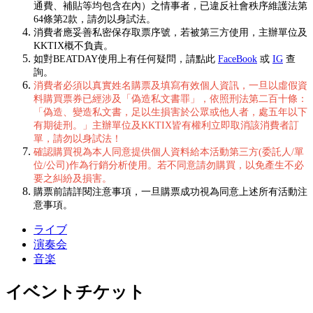
通費、補貼等均包含在內）之情事者，已違反社會秩序維護法第
64條第2款，請勿以身試法。
消費者應妥善私密保存取票序號，若被第三方使用，主辦單位及
KKTIX概不負責。
如對BEATDAY使用上有任何疑問，請點此
FaceBook
或
IG
查
詢。
消費者必須以真實姓名購票及填寫有效個人資訊，一旦以虛假資
料購買票券已經涉及「偽造私文書罪」，依照刑法第二百十條：
「偽造、變造私文書，足以生損害於公眾或他人者，處五年以下
有期徒刑。」主辦單位及KKTIX皆有權利立即取消該消費者訂
單，請勿以身試法！
確認購買視為本人同意提供個人資料給本活動第三方(委託人/單
位/公司)作為行銷分析使用。若不同意請勿購買，以免產生不必
要之糾紛及損害。
購票前請詳閱注意事項，一旦購票成功視為同意上述所有活動注
意事項。
ライブ
演奏会
音楽
イベントチケット