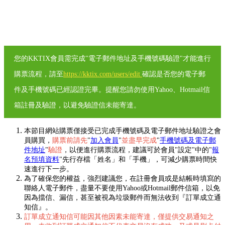
您的KKTIX會員需完成"電子郵件地址及手機號碼驗證"才能進行
購票流程，請至
https://kktix.com/users/edit
確認是否您的電子郵
件及手機號碼已經認證完畢。提醒您請勿使用Yahoo、Hotmail信
箱註冊及驗證，以避免驗證信未能寄達。
本節目網站購票僅接受已完成手機號碼及電子郵件地址驗證之會
員購買，
購票前請先
"
加入會員
"
並盡早完成
"
手機號碼及電子郵
件地址
"
驗證
，以便進行購票流程，建議可於會員"設定"中的"
報
名預填資料
"先行存檔「姓名」和「手機」，可減少購票時間快
速進行下一步。
為了確保您的權益，強烈建議您，在註冊會員或是結帳時填寫的
聯絡人電子郵件，盡量不要使用Yahoo或Hotmail郵件信箱，以免
因為擋信、漏信，甚至被視為垃圾郵件而無法收到『訂單成立通
知信』。
訂單成立通知信可能因其他因素未能寄達，僅提供交易通知之